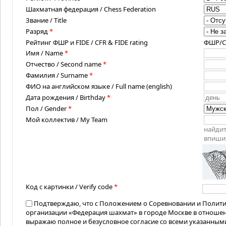
Шахматная федерация / Chess Federation
Звание / Title
Разряд
*
Рейтинг ФШР и FIDE / CFR & FIDE rating
ФШР/CFR
Имя / Name
*
Отчество / Second name
*
Фамилия / Surname
*
ФИО на английском языке / Full name (english)
Дата рождения / Birthday
*
Пол / Gender
*
Мой коллектив / My Team
найдит
впишит
Код с картинки / Verify code
*
Подтверждаю, что с Положением о Соревновании и Полит
организации «Федерация шахмат» в городе Москве в отноше
выражаю полное и безусловное согласие со всеми указанным