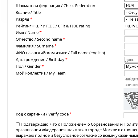
Шахматная федерация / Chess Federation
Звание / Title
Разряд
*
Рейтинг ФШР и FIDE / CFR & FIDE rating
ФШР/CFR
Имя / Name
*
Отчество / Second name
*
Фамилия / Surname
*
ФИО на английском языке / Full name (english)
Дата рождения / Birthday
*
Пол / Gender
*
Мой коллектив / My Team
найдит
впишит
Код с картинки / Verify code
*
Подтверждаю, что с Положением о Соревновании и Полит
организации «Федерация шахмат» в городе Москве в отноше
выражаю полное и безусловное согласие со всеми указанным