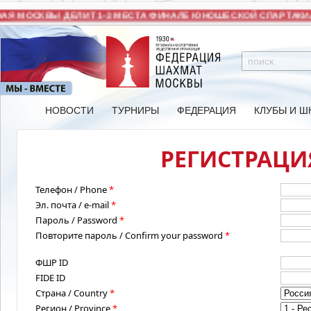
Я МОСКВЫ ДЕЛИТ 1-3 МЕСТА ФИНАЛЕ ЮНОШЕСКОЙ СПАРТАКИА
НОВОСТИ
ТУРНИРЫ
ФЕДЕРАЦИЯ
КЛУБЫ И Ш
РЕГИСТРАЦИЯ
Телефон / Phone
*
Эл. почта / e-mail
*
Пароль / Password
*
Повторите пароль / Confirm your password
*
ФШР ID
FIDE ID
Страна / Country
*
Регион / Province
*