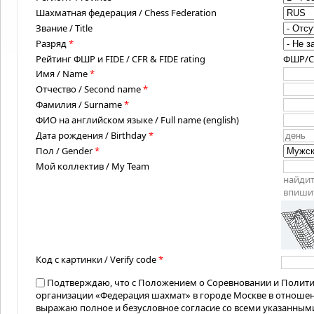
Шахматная федерация / Chess Federation
Звание / Title
Разряд
*
Рейтинг ФШР и FIDE / CFR & FIDE rating
ФШР/CFR
Имя / Name
*
Отчество / Second name
*
Фамилия / Surname
*
ФИО на английском языке / Full name (english)
Дата рождения / Birthday
*
Пол / Gender
*
Мой коллектив / My Team
найдит
впишит
Код с картинки / Verify code
*
Подтверждаю, что с Положением о Соревновании и Полит
организации «Федерация шахмат» в городе Москве в отноше
выражаю полное и безусловное согласие со всеми указанным