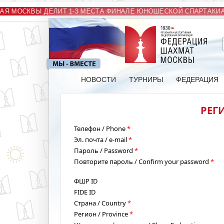
Я МОСКВЫ ДЕЛИТ 1-3 МЕСТА ФИНАЛЕ ЮНОШЕСКОЙ СПАРТАКИА
НОВОСТИ
ТУРНИРЫ
ФЕДЕРАЦИЯ
РЕГИ
Телефон / Phone
*
Эл. почта / e-mail
*
Пароль / Password
*
Повторите пароль / Confirm your password
*
ФШР ID
FIDE ID
Страна / Country
*
Регион / Province
*