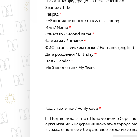
Шахматная федерация / Chess Federation
Звание / Title
Разряд
*
Рейтинг ФШР и FIDE / CFR & FIDE rating
Имя / Name
*
Отчество / Second name
*
Фамилия / Surname
*
ФИО на английском языке / Full name (english)
Дата рождения / Birthday
*
Пол / Gender
*
Мой коллектив / My Team
Код с картинки / Verify code
*
Подтверждаю, что с Положением о Соревно
организации «Федерация шахмат» в городе М
выражаю полное и безусловное согласие со в