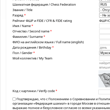
Шахматная федерация / Chess Federation
Звание / Title
Разряд
*
Рейтинг ФШР и FIDE / CFR & FIDE rating
ФШР/CFR
Имя / Name
*
Отчество / Second name
*
Фамилия / Surname
*
ФИО на английском языке / Full name (english)
Дата рождения / Birthday
*
Пол / Gender
*
Мой коллектив / My Team
найдит
впишит
Код с картинки / Verify code
*
Подтверждаю, что с Положением о Соревновании и Полит
организации «Федерация шахмат» в городе Москве в отноше
выражаю полное и безусловное согласие со всеми указанным