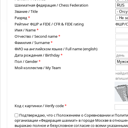
Шахматная федерация / Chess Federation
Звание / Title
Разряд
*
Рейтинг ФШР и FIDE / CFR & FIDE rating
ФШР/CFR
Имя / Name
*
Отчество / Second name
*
Фамилия / Surname
*
ФИО на английском языке / Full name (english)
Дата рождения / Birthday
*
Пол / Gender
*
Мой коллектив / My Team
найдит
впишит
Код с картинки / Verify code
*
Подтверждаю, что с Положением о Соревновании и Полит
организации «Федерация шахмат» в городе Москве в отноше
выражаю полное и безусловное согласие со всеми указанным