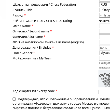
Шахматная федерация / Chess Federation
Звание / Title
Разряд
*
Рейтинг ФШР и FIDE / CFR & FIDE rating
ФШР/CFR
Имя / Name
*
Отчество / Second name
*
Фамилия / Surname
*
ФИО на английском языке / Full name (english)
Дата рождения / Birthday
*
Пол / Gender
*
Мой коллектив / My Team
найдит
впишит
Код с картинки / Verify code
*
Подтверждаю, что с Положением о Соревновании и Полит
организации «Федерация шахмат» в городе Москве в отноше
выражаю полное и безусловное согласие со всеми указанным