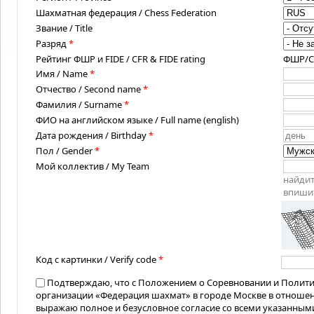
Шахматная федерация / Chess Federation
Звание / Title
Разряд
*
Рейтинг ФШР и FIDE / CFR & FIDE rating
ФШР/CFR
Имя / Name
*
Отчество / Second name
*
Фамилия / Surname
*
ФИО на английском языке / Full name (english)
Дата рождения / Birthday
*
Пол / Gender
*
Мой коллектив / My Team
найдит
впишит
Код с картинки / Verify code
*
Подтверждаю, что с Положением о Соревновании и Полит
организации «Федерация шахмат» в городе Москве в отноше
выражаю полное и безусловное согласие со всеми указанным