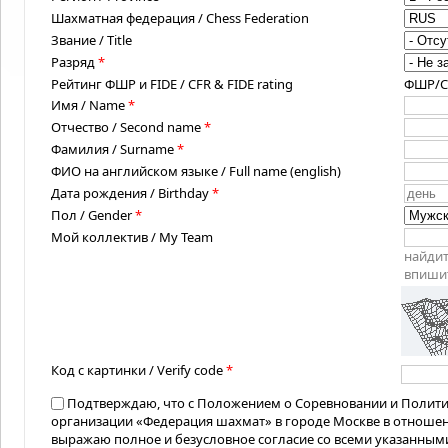
Шахматная федерация / Chess Federation
Звание / Title
Разряд
*
Рейтинг ФШР и FIDE / CFR & FIDE rating
ФШР/CFR
Имя / Name
*
Отчество / Second name
*
Фамилия / Surname
*
ФИО на английском языке / Full name (english)
Дата рождения / Birthday
*
Пол / Gender
*
Мой коллектив / My Team
найдит
впишит
Код с картинки / Verify code
*
Подтверждаю, что с Положением о Соревновании и Полит
организации «Федерация шахмат» в городе Москве в отноше
выражаю полное и безусловное согласие со всеми указанным