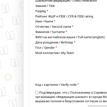
Шахматная федерация / Chess Federation
Звание / Title
Разряд
*
Рейтинг ФШР и FIDE / CFR & FIDE rating
Имя / Name
*
Отчество / Second name
*
Фамилия / Surname
*
ФИО на английском языке / Full name (english)
Дата рождения / Birthday
*
Пол / Gender
*
Мой коллектив / My Team
Код с картинки / Verify code
*
Подтверждаю, что с Положением о Соревно
организации «Федерация шахмат» в городе М
выражаю полное и безусловное согласие со в