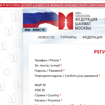
АЯ МОСКВЫ ДЕЛИТ 1-3 МЕСТА ФИНАЛЕ ЮНОШЕСКОЙ СПАРТАКИА
НОВОСТИ
ТУРНИРЫ
ФЕДЕРАЦИЯ
РЕГИ
Телефон / Phone
*
Эл. почта / e-mail
*
Пароль / Password
*
Повторите пароль / Confirm your password
*
ФШР ID
FIDE ID
Страна / Country
*
Регион / Province
*