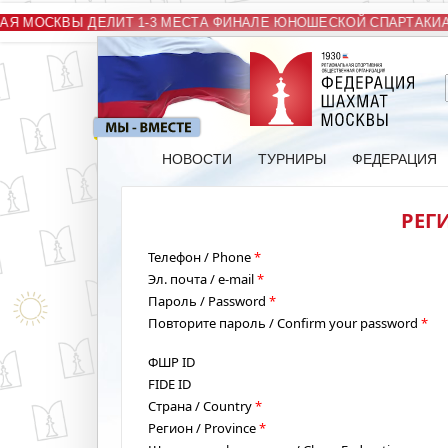
Я МОСКВЫ ДЕЛИТ 1-3 МЕСТА ФИНАЛЕ ЮНОШЕСКОЙ СПАРТАКИА
НОВОСТИ
ТУРНИРЫ
ФЕДЕРАЦИЯ
РЕГИ
Телефон / Phone
*
Эл. почта / e-mail
*
Пароль / Password
*
Повторите пароль / Confirm your password
*
ФШР ID
FIDE ID
Страна / Country
*
Регион / Province
*