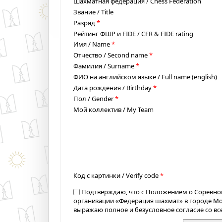
Шахматная федерация / Chess Federation
Звание / Title
Разряд
*
Рейтинг ФШР и FIDE / CFR & FIDE rating
Имя / Name
*
Отчество / Second name
*
Фамилия / Surname
*
ФИО на английском языке / Full name (english)
Дата рождения / Birthday
*
Пол / Gender
*
Мой коллектив / My Team
Код с картинки / Verify code
*
Подтверждаю, что с Положением о Соревно
организации «Федерация шахмат» в городе М
выражаю полное и безусловное согласие со в