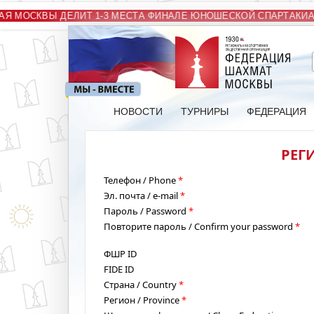
Я МОСКВЫ ДЕЛИТ 1-3 МЕСТА ФИНАЛЕ ЮНОШЕСКОЙ СПАРТАКИА
НОВОСТИ
ТУРНИРЫ
ФЕДЕРАЦИЯ
РЕГИ
Телефон / Phone
*
Эл. почта / e-mail
*
Пароль / Password
*
Повторите пароль / Confirm your password
*
ФШР ID
FIDE ID
Страна / Country
*
Регион / Province
*