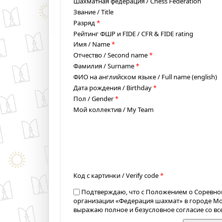
Шахматная федерация / Chess Federation
Звание / Title
Разряд
*
Рейтинг ФШР и FIDE / CFR & FIDE rating
Имя / Name
*
Отчество / Second name
*
Фамилия / Surname
*
ФИО на английском языке / Full name (english)
Дата рождения / Birthday
*
Пол / Gender
*
Мой коллектив / My Team
Код с картинки / Verify code
*
Подтверждаю, что с Положением о Соревно
организации «Федерация шахмат» в городе М
выражаю полное и безусловное согласие со в