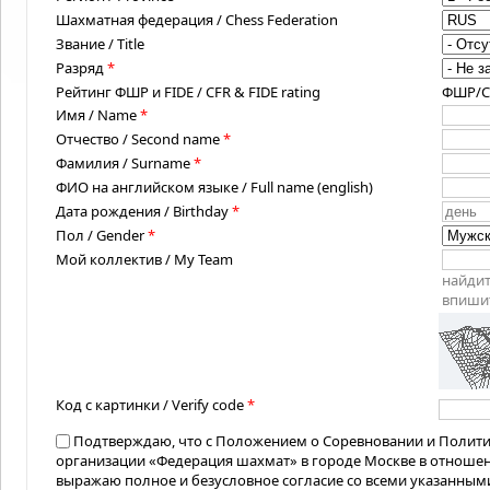
Шахматная федерация / Chess Federation
Звание / Title
Разряд
*
Рейтинг ФШР и FIDE / CFR & FIDE rating
ФШР/CFR
Имя / Name
*
Отчество / Second name
*
Фамилия / Surname
*
ФИО на английском языке / Full name (english)
Дата рождения / Birthday
*
Пол / Gender
*
Мой коллектив / My Team
найдит
впишит
Код с картинки / Verify code
*
Подтверждаю, что с Положением о Соревновании и Полит
организации «Федерация шахмат» в городе Москве в отноше
выражаю полное и безусловное согласие со всеми указанным