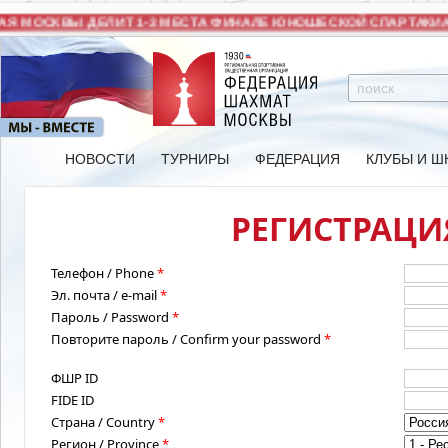
Я МОСКВЫ ДЕЛИТ 1-3 МЕСТА ФИНАЛЕ ЮНОШЕСКОЙ СПАРТАКИА
НОВОСТИ
ТУРНИРЫ
ФЕДЕРАЦИЯ
КЛУБЫ И Ш
РЕГИСТРАЦИЯ
Телефон / Phone
*
Эл. почта / e-mail
*
Пароль / Password
*
Повторите пароль / Confirm your password
*
ФШР ID
FIDE ID
Страна / Country
*
Регион / Province
*