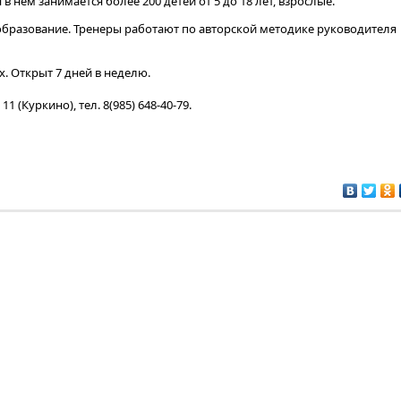
 в нем занимается более 200 детей от 5 до 18 лет, взрослые.
образование. Тренеры работают по авторской методике руководителя
. Открыт 7 дней в неделю.
11 (Куркино), тел. 8(985) 648-40-79.