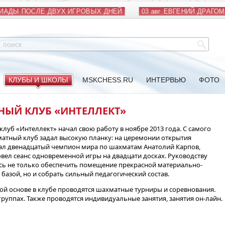
АДЫ ПОСЛЕ ДВУХ ИГРОВЫХ ДНЕЙ
03 авг
ЕВГЕНИЙ ДРАГОМА
КЛУБЫ И ШКОЛЫ
MSKCHESS.RU
ИНТЕРВЬЮ
ФОТО
ЫЙ КЛУБ «ИНТЕЛЛЕКТ»
луб «Интеллект» начал свою работу в ноябре 2013 года. С самого
атный клуб задал высокую планку: на церемонии открытия
ал двенадцатый чемпион мира по шахматам Анатолий Карпов,
вел сеанс одновременной игры на двадцати досках. Руководству
сь не только обеспечить помещение прекрасной материально-
 базой, но и собрать сильный педагогический состав.
ой основе в клубе проводятся шахматные турниры и соревнования.
 группах. Также проводятся индивидуальные занятия, занятия он-лайн.