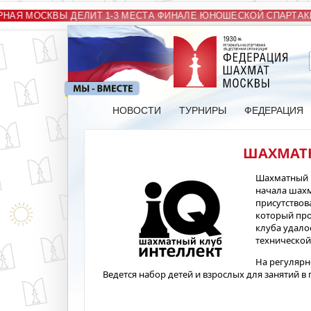
АЯ МОСКВЫ ДЕЛИТ 1-3 МЕСТА ФИНАЛЕ ЮНОШЕСКОЙ СПАРТАКИ
НОВОСТИ
ТУРНИРЫ
ФЕДЕРАЦИЯ
ШАХМАТН
Шахматный к
начала шахм
присутствов
который про
клуба удало
технической
На регулярн
Ведется набор детей и взрослых для занятий в