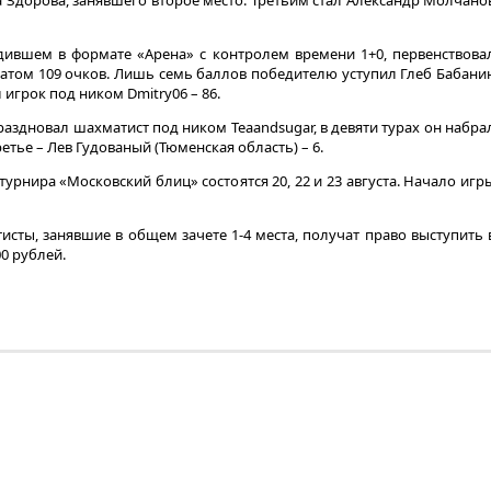
Здорова, занявшего второе место. Третьим стал Александр Молчано
одившем в формате «Арена» с контролем времени 1+0, первенствова
ьтатом 109 очков. Лишь семь баллов победителю уступил Глеб Бабани
 игрок под ником Dmitry06 – 86.
праздновал шахматист под ником Teaandsugar, в девяти турах он набра
ретье – Лев Гудованый (Тюменская область) – 6.
урнира «Московский блиц» состоятся 20, 22 и 23 августа. Начало игр
сты, занявшие в общем зачете 1-4 места, получат право выступить 
0 рублей.