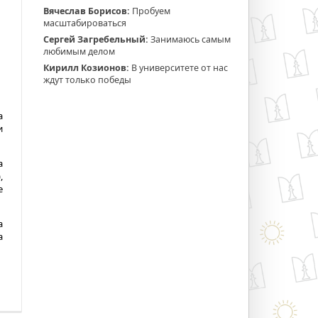
Вячеслав Борисов:
Пробуем
масштабироваться
Сергей Загребельный:
Занимаюсь самым
любимым делом
Кирилл Козионов:
В университете от нас
ждут только победы
а
и
а
,
е
а
а