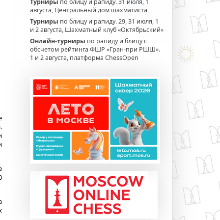
Турниры
по блицу и рапиду. 31 июля, 1
августа, Центральный дом шахматиста
Турниры
по блицу и рапиду. 29, 31 июля, 1
и 2 августа, Шахматный клуб «Октябрьский»
Онлайн-турниры
по рапиду и блицу с
обсчетом рейтинга ФШР «Гран-при РШШ».
1 и 2 августа, платформа ChessOpen
е
.
и
и
е
0
а
х