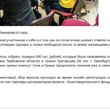
имарева (4 года).
ал участникам о себе и о том, как он попал в мир шахмат, ответил н
едстоящем турнире; а позже пообщался лично со всеми желающими 
алось собрать порядка 500 тыс. рублей, которые были направлены н
ка Тамбовской области) и Гриши Григорьева (20 лет, г. Оренбург)
ные суммы помогут Соне и Грише продолжить лечение уже в само
йзинговый, сбор взносов проходил во время онлайн регистрации н
на счет партнера организаторов проекта – Благотворительного фонд