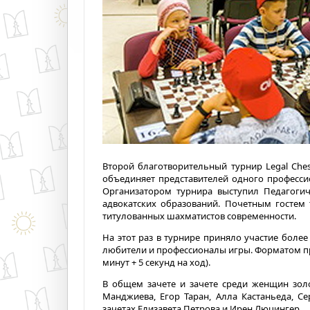
Второй благотворительный турнир Legal Che
объединяет представителей одного профессио
Организатором турнира выступил Педагоги
адвокатских образований. Почетным гостем 
титулованных шахматистов современности.
На этот раз в турнире приняло участие более 
любители и профессионалы игры. Форматом про
минут + 5 секунд на ход).
В общем зачете и зачете среди женщин золо
Манджиева, Егор Таран, Алла Кастаньеда, С
зачетах Елизавета Петрова и Ирен Люцингер.