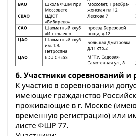
ВАО
Школа ФШМ при
Моссовет, Преобра-
Моссовете
женская пл.12
СВАО
ЦДЮТ
Лескова 7
«Бибирево»
САО
Шахматный клуб
проезд Березовой
«Интеллект»
рощи, д.12
ЦАО
Шахматный клуб
Большая Дмитровка
им. Т.В.
д.11 стр.2
Петросяна
МГПУ, Садовая-
ЦАО
EDU CHESS
Самотёчная ул., 8
6. Участники соревнований и 
К участию в соревновании допу
имеющие гражданство Российск
проживающие в г. Москве (име
временную регистрацию) или и
листе ФШР 77.
Участники: