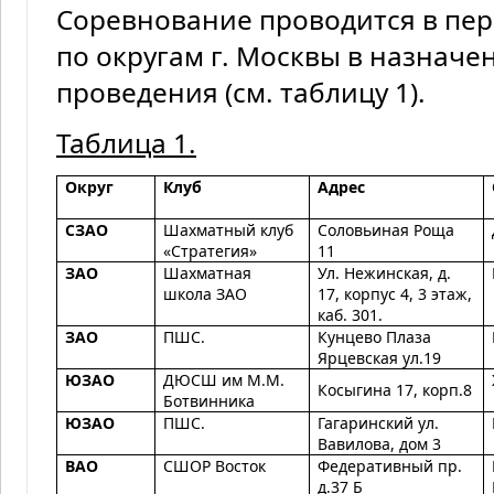
Соревнование проводится в пери
по округам г. Москвы в назнач
проведения (см. таблицу 1).
Таблица 1.
Округ
Клуб
Адрес
СЗАО
Шахматный клуб
Соловьиная Роща
«Стратегия»
11
ЗАО
Шахматная
Ул. Нежинская, д.
школа ЗАО
17, корпус 4, 3 этаж,
каб. 301.
ЗАО
ПШС.
Кунцево Плаза
Ярцевская ул.19
ЮЗАО
ДЮСШ им М.М.
Косыгина 17, корп.8
Ботвинника
ЮЗАО
ПШС.
Гагаринский ул.
Вавилова,
дом 3
ВАО
СШОР Восток
Федеративный пр.
д.37 Б