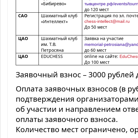
«Бибирево»
тывцентре.рф/events/tour
до 120 мест
САО
Шахматный клуб
Регистрация по эл. почте
«Интеллект»
chess-intellect@mail.ru
До 50 мест
ЦАО
Шахматный клуб
Заявка на участие
им. Т.В.
memorial-petrosiana@yand
Петросяна
до 60 мест
ЦАО
EDUCHESS
online
на
сайте
:
EduChess
До 100 мест
Заявочный взнос – 3000 рублей 
Оплата заявочных взносов (в ру
подтверждения организаторами 
об участии и направлением от
оплаты заявочного взноса.
Количество мест ограничено, о