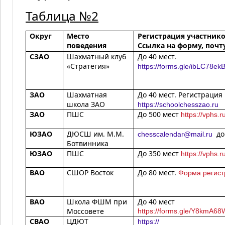
Таблица №2
Округ
Место
Регистрация участник
поведения
Ссылка на форму, почт
СЗАО
Шахматный клуб
До 40 мест.
«Стратегия»
https://forms.gle/ibLC78e
ЗАО
Шахматная
До 40 мест. Регистрация
школа ЗАО
https://schoolchesszao.ru
ЗАО
ПШС
До 500 мест
https://vphs.r
ЮЗАО
ДЮСШ им. М.М.
до 
chesscalendar@mail.ru
Ботвинника
ЮЗАО
ПШС
До 350 мест
https://vphs.r
ВАО
СШОР Восток
До 80 мест.
Форма регист
ВАО
Школа ФШМ при
До 40 мест
Моссовете
https://forms.gle/Y8kmA
СВАО
ЦДЮТ
https://