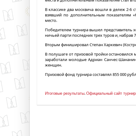
места и дополнительным показателям стал вт
В классике два москвича вошли в дележ 2-6 с
взявший по дополнительным показателям «б
место.
Победителем турнира вышел представитель хоз
ничьей парти последних трех туров и, набрав 7
Вторым финишировал Степан Харкевич (Костро
В полушаге от призовой тройки остановился м
заработали молодые Адриан Санчес-Шананин 
женщин.
Призовой фонд турнира составлял 855 000 рубл
.
Итоговые результаты
Официальный сайт турнир