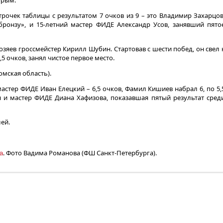
орым.
трочек таблицы с результатом 7 очков из 9 – это Владимир Захарцов
ронзу», и 15-летний мастер ФИДЕ Александр Усов, занявший пято
яев гроссмейстер Кирилл Шубин. Стартовав с шести побед, он свел 
,5 очков, занял чистое первое место.
мская область).
астер ФИДЕ Иван Елецкий – 6,5 очков, Фамил Кишиев набрал 6, по 5,
и мастер ФИДЕ Диана Хафизова, показавшая пятый результат сред
ей.
. Фото Вадима Романова (ФШ Санкт-Петербурга).
а